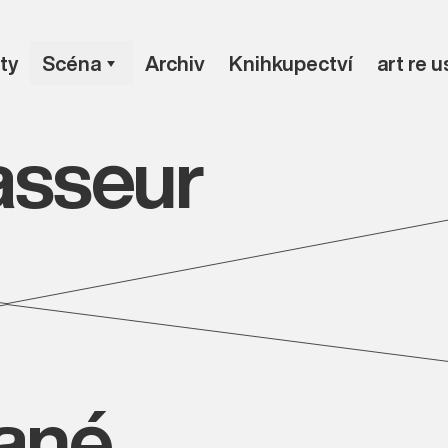
ty
Scéna
Archiv
Knihkupectví
art re 
asseur
vané