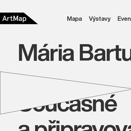
Mapa
Výstavy
Even
Mária Bart
Současné
a připravo