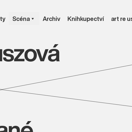
ty
Scéna
Archiv
Knihkupectví
art re 
uszová
vané