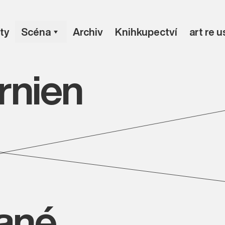
ty
Scéna
Archiv
Knihkupectví
art re 
rnien
vané