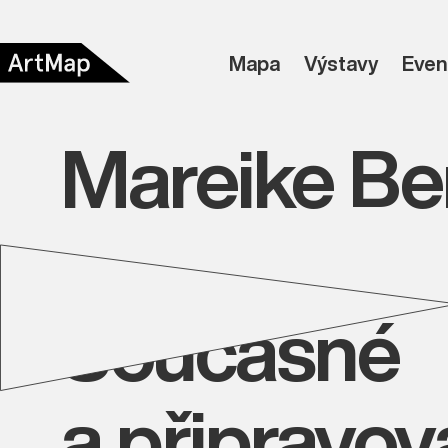
Mapa
Výstavy
Even
Mareike Be
Současné
a připravo