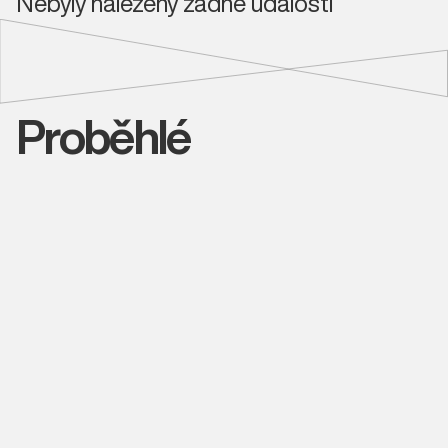
Nebyly nalezeny žádné události
Proběhlé