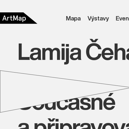
Mapa
Výstavy
Even
Lamija Čeha
Současné
a připravo