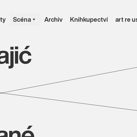
ty
Scéna
Archiv
Knihkupectví
art re 
jić
vané