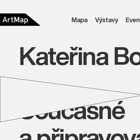
Mapa
Výstavy
Even
Kateřina B
Současné
a připravo