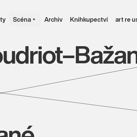
ty
Scéna
Archiv
Knihkupectví
art re 
oudriot–Baža
vané