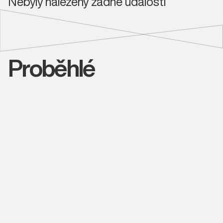
Nebyly nalezeny žádné události
Proběhlé