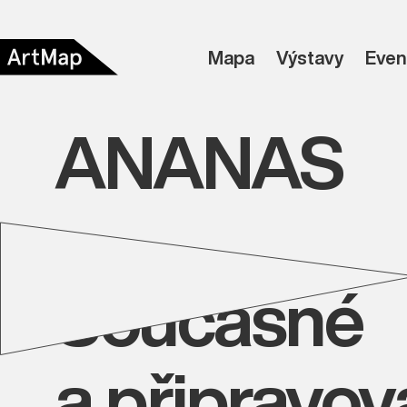
Mapa
Výstavy
Even
ANANAS
Současné
a připravo