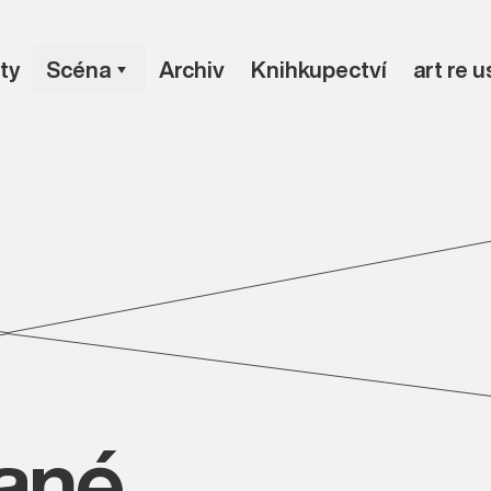
ty
Scéna
Archiv
Knihkupectví
art re 
vané