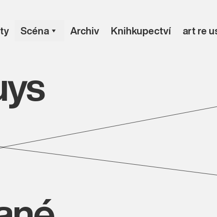
ty
Scéna
Archiv
Knihkupectví
art re 
uys
vané