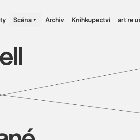
ty
Scéna
Archiv
Knihkupectví
art re 
ell
vané