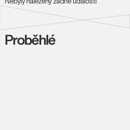
Nebyly nalezeny žádné události
Proběhlé