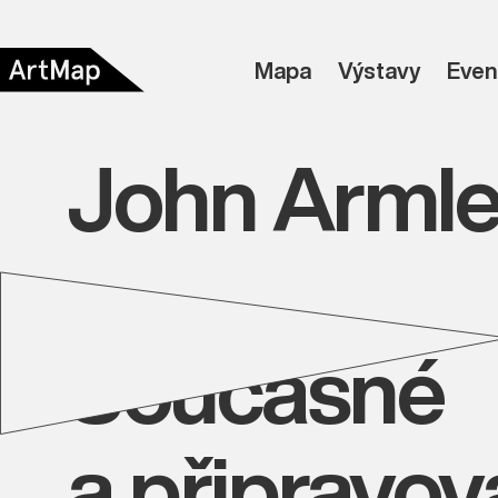
Mapa
Výstavy
Even
John Arml
Současné
a připravo