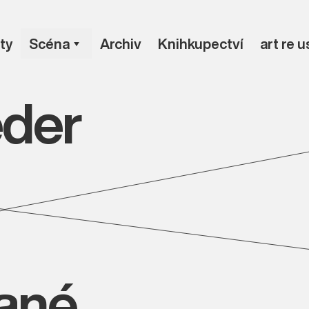
ty
Scéna
Archiv
Knihkupectví
art re 
eder
vané