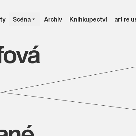
ty
Scéna
Archiv
Knihkupectví
art re 
fová
vané