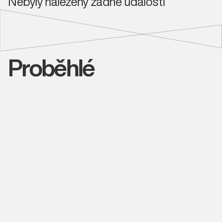
Nebyly nalezeny žádné události
Proběhlé