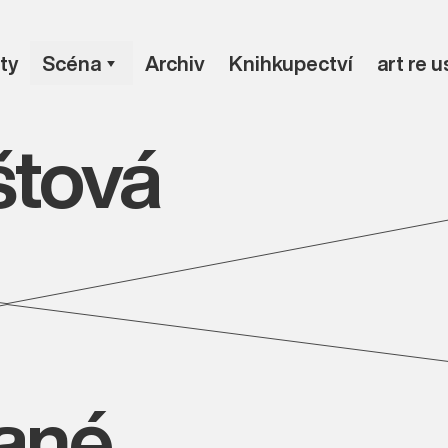
ty
Scéna
Archiv
Knihkupectví
art re 
štová
vané