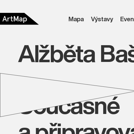
Mapa
Výstavy
Even
Alžběta Ba
Současné
a připravo