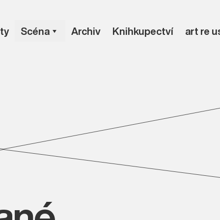
ty
Scéna
Archiv
Knihkupectví
art re 
vané