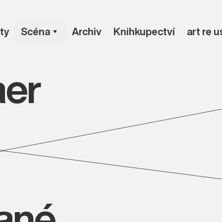
ty
Scéna
Archiv
Knihkupectví
art re 
aer
vané