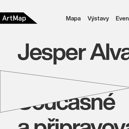
Mapa
Výstavy
Even
Jesper Alv
Současné
a připravo