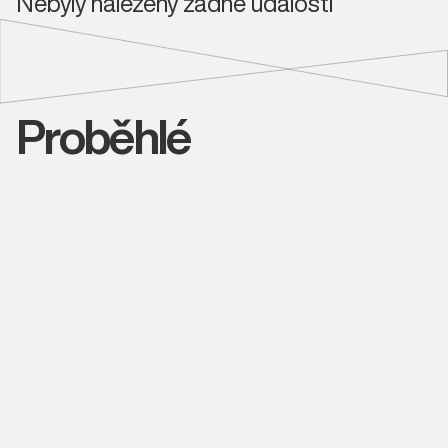
Nebyly nalezeny žádné události
Proběhlé