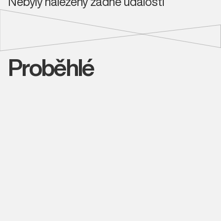
Nebyly nalezeny žádné události
Proběhlé