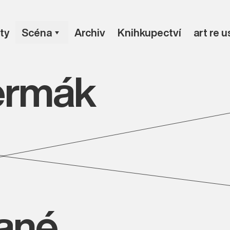
ty
Scéna
Archiv
Knihkupectví
art re 
ermák
vané