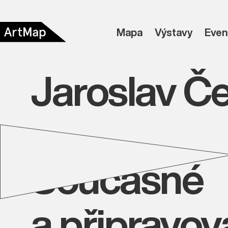
Mapa
Výstavy
Even
Jaroslav Č
Současné
a připravo