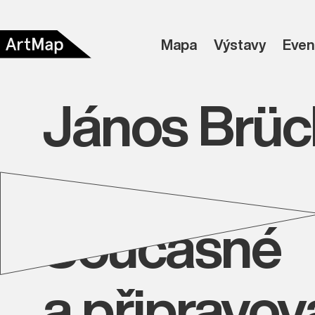
Mapa
Výstavy
Even
János Brüc
Současné
a připravo