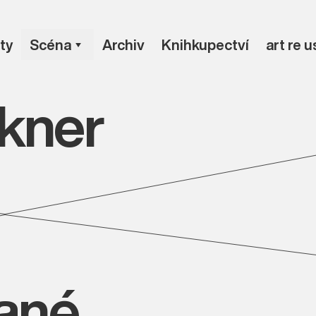
ty
Scéna
Archiv
Knihkupectví
art re 
kner
vané