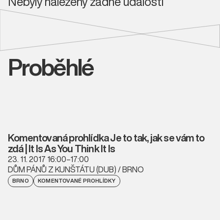
Nebyly nalezeny žádné události
Proběhlé
Komentovaná prohlídka Je to tak, jak se vám to
zdá | It Is As You Think It Is
23. 11. 2017 16:00–17:00
DŮM PÁNŮ Z KUNŠTÁTU (DUB) / BRNO
BRNO
KOMENTOVANÉ PROHLÍDKY