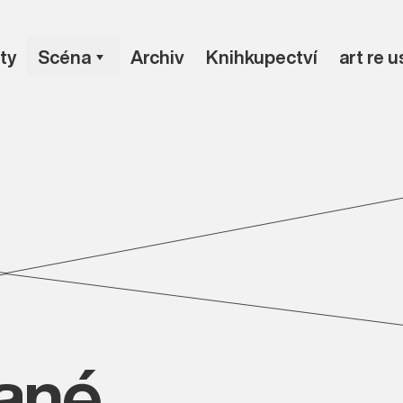
ty
Scéna
Archiv
Knihkupectví
art re 
vané