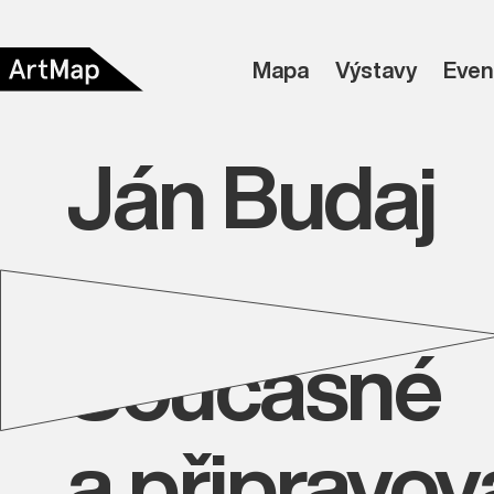
Mapa
Výstavy
Even
Ján Budaj
Současné
a připravo