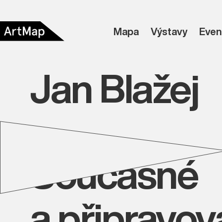
Mapa
Výstavy
Even
Jan Blažej
Současné
a připravo