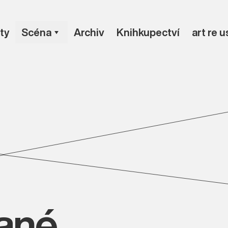
ty
Scéna
Archiv
Knihkupectví
art re 
vané