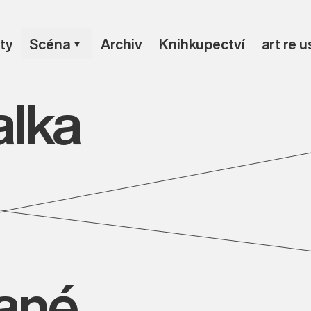
ty
Scéna
Archiv
Knihkupectví
art re 
alka
vané