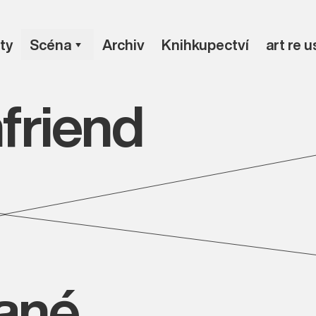
ty
Scéna
Archiv
Knihkupectví
art re 
friend
vané