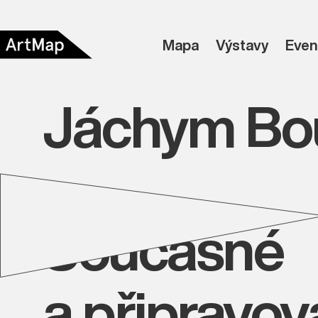
Mapa
Výstavy
Even
Jáchym Bo
Současné
a připravo