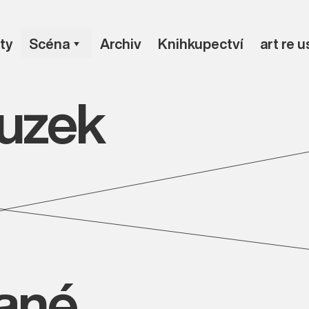
ty
Scéna
Archiv
Knihkupectví
art re 
uzek
vané