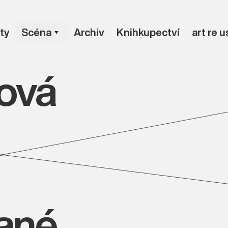
ty
Scéna
Archiv
Knihkupectví
art re 
ová
vané