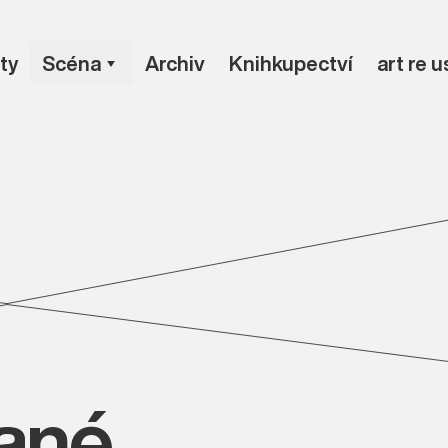
ty
Scéna
Archiv
Knihkupectví
art re 
vané