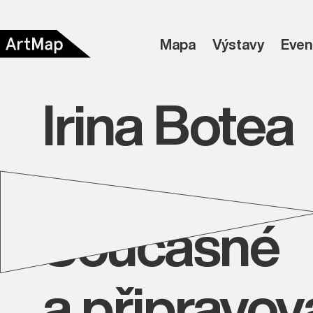
Mapa
Výstavy
Even
Irina Botea
Současné
a připravo