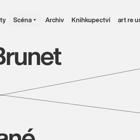
ty
Scéna
Archiv
Knihkupectví
art re 
Brunet
vané