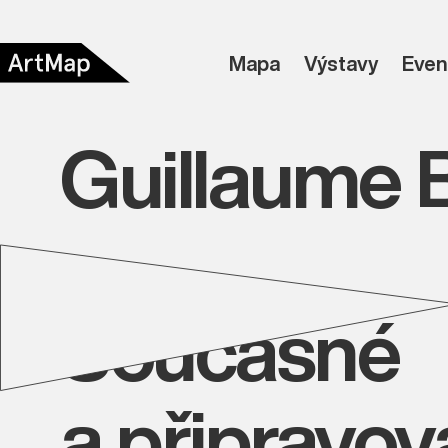
Mapa
Výstavy
Even
Guillaume 
Současné
a připravo