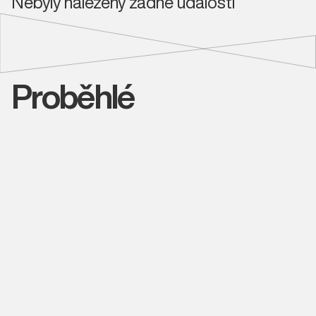
Nebyly nalezeny žádné události
Proběhlé