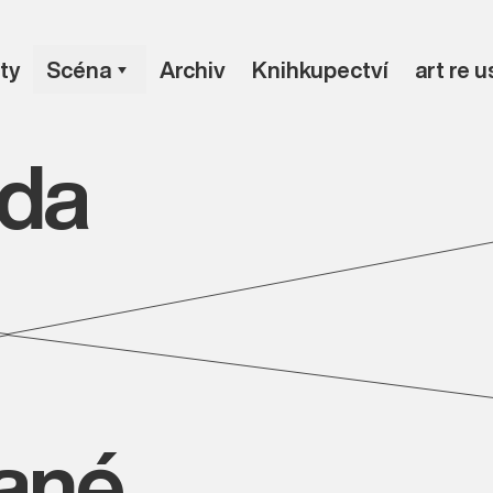
ty
Scéna
Archiv
Knihkupectví
art re 
da
vané