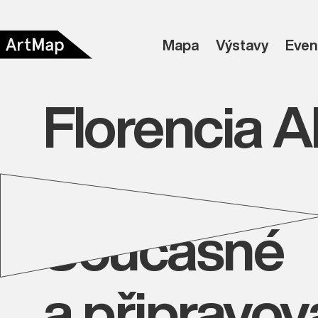
Mapa
Výstavy
Even
Florencia A
Současné
a připravo