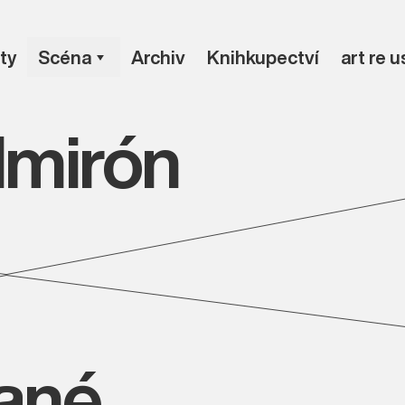
ty
Scéna
Archiv
Knihkupectví
art re 
lmirón
vané