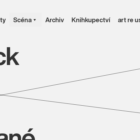
ty
Scéna
Archiv
Knihkupectví
art re 
ck
vané