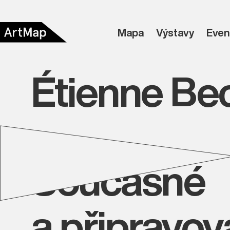
Mapa
Výstavy
Even
Étienne Be
Současné
a připravo