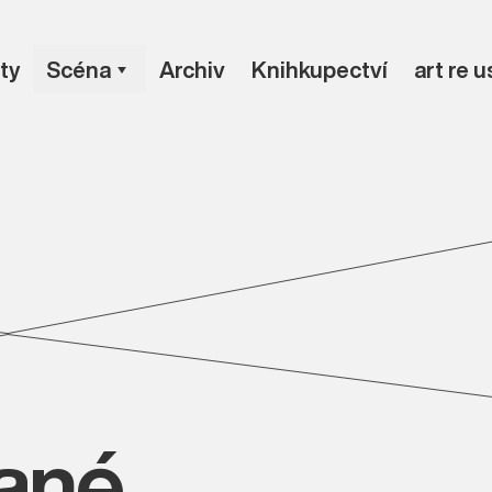
ty
Scéna
Archiv
Knihkupectví
art re 
vané