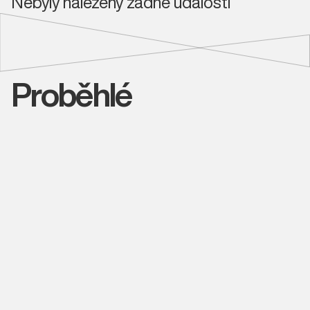
Nebyly nalezeny žádné události
Proběhlé