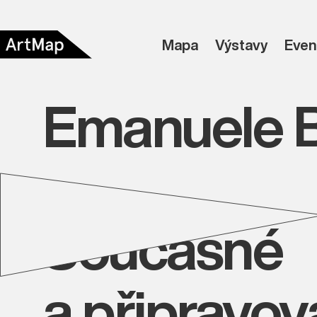
Mapa
Výstavy
Even
Emanuele B
Současné
a připravo