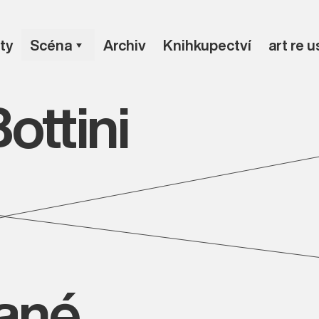
ty
Scéna
Archiv
Knihkupectví
art re 
ottini
vané