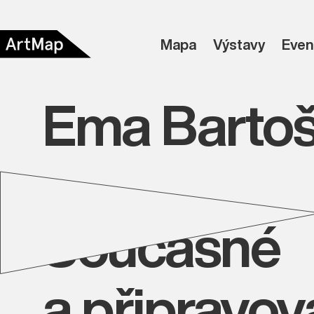
Mapa
Výstavy
Even
Ema Barto
Současné
a připravo