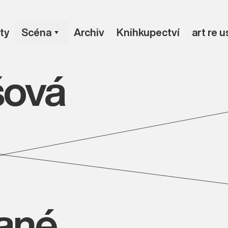
ty
Scéna
Archiv
Knihkupectví
art re 
šová
vané