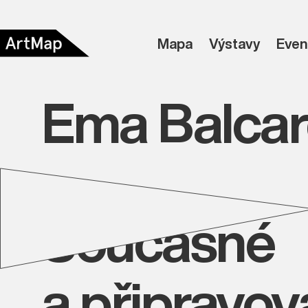
Mapa
Výstavy
Even
Ema Balca
Současné
a připravo