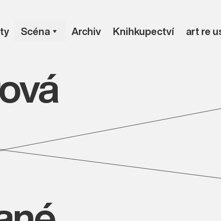
ty
Scéna
Archiv
Knihkupectví
art re 
rová
vané