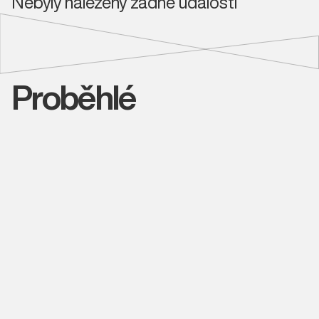
Nebyly nalezeny žádné události
Proběhlé