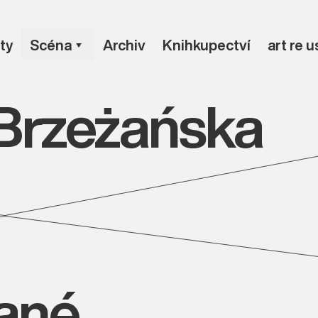
ty
Scéna
Archiv
Knihkupectví
art re 
Brzeżańska
vané