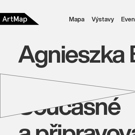
Mapa
Výstavy
Even
Agnieszka 
Současné
a připravo