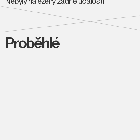
Nebyly nalezeny žádné události
Proběhlé