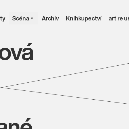
ty
Scéna
Archiv
Knihkupectví
art re 
ová
vané