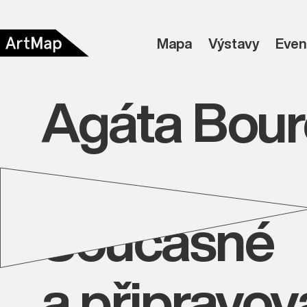
Mapa
Výstavy
Even
Agáta Bour
Současné
a připravo