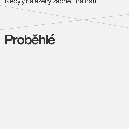
Nebyly nalezeny žádné události
Proběhlé