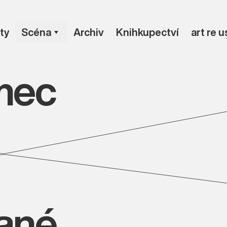
ty
Scéna
Archiv
Knihkupectví
art re 
mec
vané