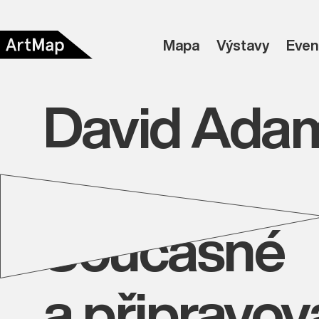
Mapa
Výstavy
Even
David Ada
Současné
a připravo