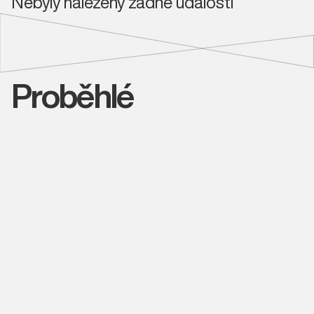
Nebyly nalezeny žádné události
Proběhlé