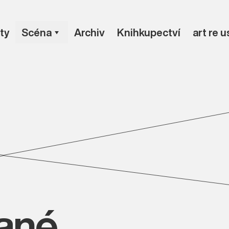
ty
Scéna
Archiv
Knihkupectví
art re 
vané