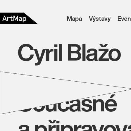
Mapa
Výstavy
Even
Cyril Blažo
Současné
a připravo