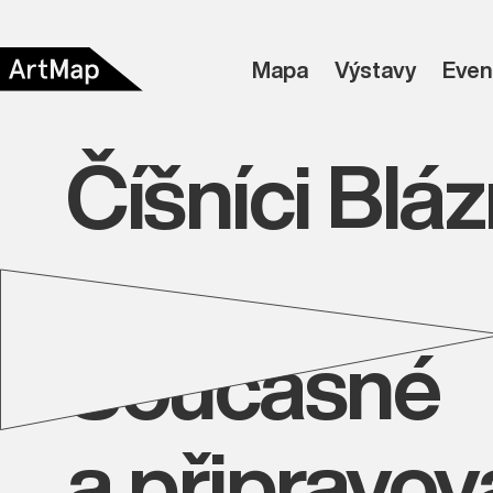
Mapa
Výstavy
Even
Číšníci Bláz
Současné
a připravo