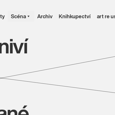
ty
Scéna
Archiv
Knihkupectví
art re 
niví
vané