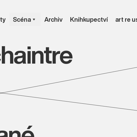
ty
Scéna
Archiv
Knihkupectví
art re 
haintre
vané