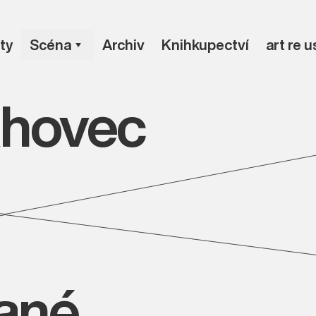
ty
Scéna
Archiv
Knihkupectví
art re 
áhovec
vané